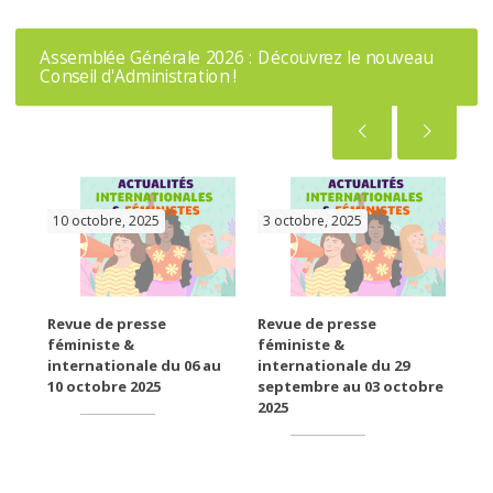
Assemblée Générale 2026 : Découvrez le nouveau
Conseil d'Administration !
10 octobre, 2025
3 octobre, 2025
26
SE
Revue de presse
Revue de presse
Rev
féministe &
féministe &
fém
e
internationale du 06 au
internationale du 29
int
10 octobre 2025
septembre au 03 octobre
26 
2025