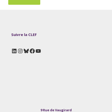
Suivre la CLEF
LinkedIn
Instagram
Bluesky
Facebook
YouTube
9 Rue de Vaugirard