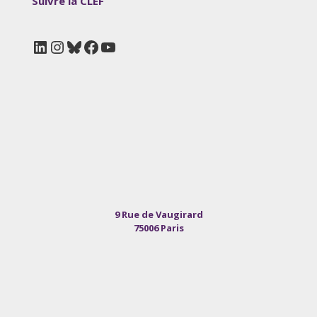
Suivre la CLEF
LinkedIn
Instagram
Bluesky
Facebook
YouTube
9 Rue de Vaugirard
75006 Paris