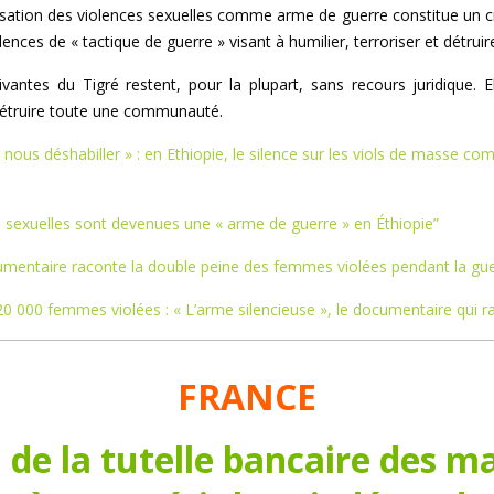
lisation des violences sexuelles comme arme de guerre constitue un c
olences de « tactique de guerre » visant à humilier, terroriser et détr
ivantes du Tigré restent, pour la plupart, sans recours juridique. 
 détruire toute une communauté.
nous déshabiller » : en Ethiopie, le silence sur les viols de masse c
 sexuelles sont devenues une « arme de guerre » en Éthiopie”
cumentaire raconte la double peine des femmes violées pendant la gu
20 000 femmes violées : « L’arme silencieuse », le documentaire qui r
FRANCE
n de la tutelle bancaire des ma