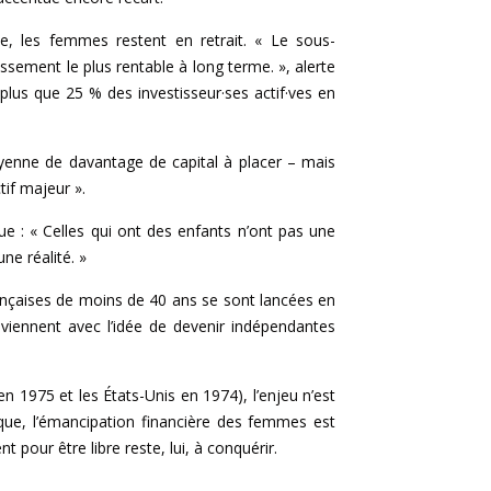
ne, les femmes restent en retrait. « Le sous-
sement le plus rentable à long terme. », alerte
plus que 25 % des investisseur·ses actif·ves en
yenne de davantage de capital à placer – mais
tif majeur ».
ue : « Celles qui ont des enfants n’ont pas une
ne réalité. »
ançaises de moins de 40 ans se sont lancées en
viennent avec l’idée de devenir indépendantes
n 1975 et les États-Unis en 1974), l’enjeu n’est
ique, l’émancipation financière des femmes est
 pour être libre reste, lui, à conquérir.