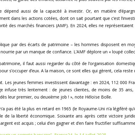
ère dépend aussi de la capacité à investir. Or, en matière d’éparg
t dans les actions cotées, dont on sait pourtant que c’est l’investis
rité des marchés financiers (AMF). En 2024, elles ne représentaient 
xplique par des écarts de patrimoine – les hommes disposent en mo
 nourrie par un manque de confiance. L’AMF déplore un « loupé collec
patrimoine, il faut aussi regarder du côté de l’organisation domestiq
pour s’occuper d’eux. A la maison, ce sont elles qui gèrent, cela reste u
ent. Les jeunes femmes investissent davantage : en 2024, 112 000 Fr
infuse très lentement : de jeunes clientes, de moins de 35 ans, 
 dès leur premier, ou deuxième job ! », note Héloïse Bolle.
’a pas été la plus en retard en 1965 (le Royaume-Uni n’a légiféré qu’e
le de la liberté économique. Soixante ans après cette victoire jurid
ent est acquis ; celui d’en gagner et d’en faire fructifier suffisamment
’ouvrir un compte bancaire”, France24, le 14 juillet 2025