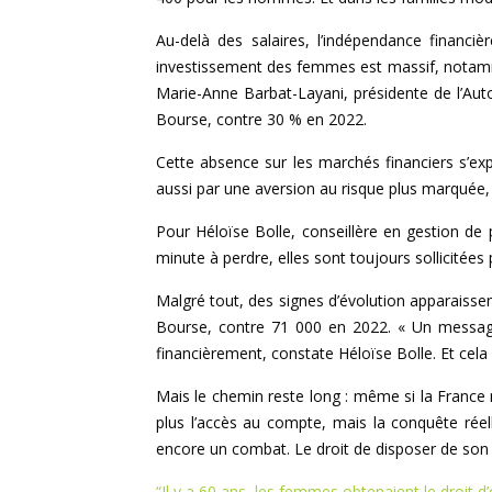
Au-delà des salaires, l’indépendance financi
investissement des femmes est massif, notammen
Marie-Anne Barbat-Layani, présidente de l’Auto
Bourse, contre 30 % en 2022.
Cette absence sur les marchés financiers s’e
aussi par une aversion au risque plus marquée,
Pour Héloïse Bolle, conseillère en gestion de 
minute à perdre, elles sont toujours sollicitées 
Malgré tout, des signes d’évolution apparaiss
Bourse, contre 71 000 en 2022. « Un message 
financièrement, constate Héloïse Bolle. Et cela
Mais le chemin reste long : même si la France n
plus l’accès au compte, mais la conquête réel
encore un combat. Le droit de disposer de son arg
“Il y a 60 ans, les femmes obtenaient le droit d