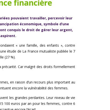
nce financière
riées pouvaient travailler, percevoir leur
émancipation économique, symbole d’une
ont conquis le droit de gérer leur argent,
 aspirent.
pondaient « une famille, des enfants », contre
n une étude de La France mutualiste publiée le 7
le (27 %).
 précarité. Car malgré des droits formellement
hommes, en raison d’un recours plus important au
entuent encore la vulnérabilité des femmes.
ouvent les grandes perdantes. Leur niveau de vie
 15 100 euros par an pour les femmes, contre 6
ccentue encore l’écart.