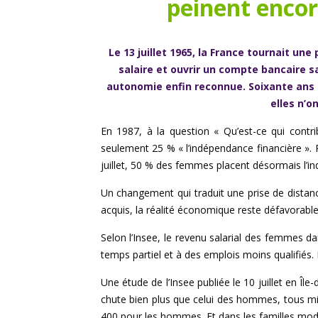
peinent encor
Le 13 juillet 1965, la France tournait un
salaire et ouvrir un compte bancaire 
autonomie enfin reconnue. Soixante ans pl
elles n’o
En 1987, à la question « Qu’est-ce qui contri
seulement 25 % « l’indépendance financière ». P
juillet, 50 % des femmes placent désormais l’ind
Un changement qui traduit une prise de distan
acquis, la réalité économique reste défavorab
Selon l’Insee, le revenu salarial des femmes da
temps partiel et à des emplois moins qualifiés.
Une étude de l’Insee publiée le 10 juillet en Î
chute bien plus que celui des hommes, tous mi
400 pour les hommes. Et dans les familles mode