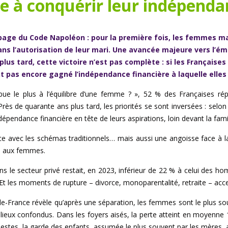
e à conquérir leur indépenda
e page du Code Napoléon : pour la première fois, les femmes ma
sans l’autorisation de leur mari. Une avancée majeure vers l’
us tard, cette victoire n’est pas complète : si les Françaises 
nt pas encore gagné l’indépendance financière à laquelle elles
bue le plus à l’équilibre d’une femme ? », 52 % des Françaises ré
rès de quarante ans plus tard, les priorités se sont inversées : selo
épendance financière en tête de leurs aspirations, loin devant la famil
ce avec les schémas traditionnels… mais aussi une angoisse face à la
le aux femmes.
ns le secteur privé restait, en 2023, inférieur de 22 % à celui des 
 Et les moments de rupture – divorce, monoparentalité, retraite – acc
le-de-France révèle qu’après une séparation, les femmes sont le plus s
lieux confondus. Dans les foyers aisés, la perte atteint en moyenne
stes, la garde des enfants, assumée le plus souvent par les mères, a