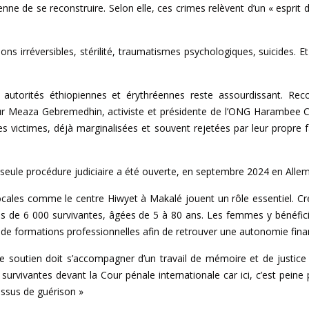
e de se reconstruire. Selon elle, ces crimes relèvent d’un « esprit 
ns irréversibles, stérilité, traumatismes psychologiques, suicides. Et
 autorités éthiopiennes et érythréennes reste assourdissant. Rec
our Meaza Gebremedhin, activiste et présidente de l’ONG Harambee Co
es victimes, déjà marginalisées et souvent rejetées par leur propre fa
seule procédure judiciaire a été ouverte, en septembre 2024 en Allemagn
s locales comme le centre Hiwyet à Makalé jouent un rôle essentiel. 
près de 6 000 survivantes, âgées de 5 à 80 ans. Les femmes y béné
, de formations professionnelles afin de retrouver une autonomie fina
e soutien doit s’accompagner d’un travail de mémoire et de justi
s survivantes devant la Cour pénale internationale car ici, c’est pein
essus de guérison »