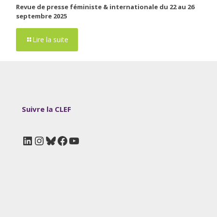
Revue de presse féministe & internationale du 22 au 26
septembre 2025
Lire la suite
Suivre la CLEF
LinkedIn
Instagram
Bluesky
Facebook
YouTube