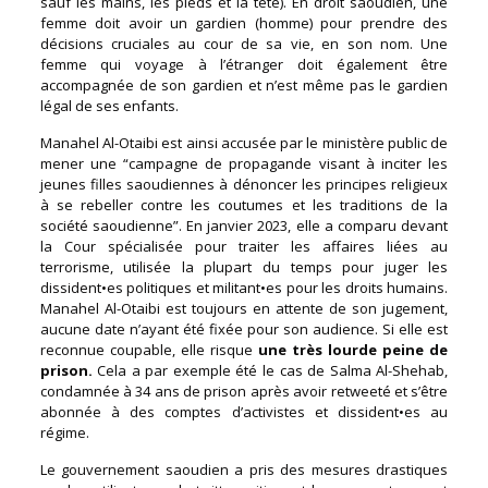
sauf les mains, les pieds et la tête). En droit saoudien, une
femme doit avoir un gardien (homme) pour prendre des
décisions cruciales au cour de sa vie, en son nom. Une
femme qui voyage à l’étranger doit également être
accompagnée de son gardien et n’est même pas le gardien
légal de ses enfants.
Manahel Al-Otaibi est ainsi accusée par le ministère public de
mener une “campagne de propagande visant à inciter les
jeunes filles saoudiennes à dénoncer les principes religieux
à se rebeller contre les coutumes et les traditions de la
société saoudienne”. En janvier 2023, elle a comparu devant
la Cour spécialisée pour traiter les affaires liées au
terrorisme, utilisée la plupart du temps pour juger les
dissident•es politiques et militant•es pour les droits humains.
Manahel Al-Otaibi est toujours en attente de son jugement,
aucune date n’ayant été fixée pour son audience. Si elle est
reconnue coupable, elle risque
une très lourde peine de
prison.
Cela a par exemple été le cas de Salma Al-Shehab,
condamnée à 34 ans de prison après avoir retweeté et s’être
abonnée à des comptes d’activistes et dissident•es au
régime.
Le gouvernement saoudien a pris des mesures drastiques