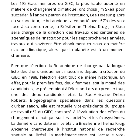
Les 195 Etats membres du GIEC, la plus haute autorité en
matière de changement climatique, ont choisi Jim Skea pour
succéder à l’ancien patron de l’institution, Lee Hoesung. Lors
du second tour, le britannique l’a emporté avec 57% des voix
face à sa concurrente, la Brésilienne Thelma Krug. Jim Skea
sera chargé de la direction des travaux des centaines de
scientifiques de l’institution pour les sept prochaines années,
travaux qui s’avèrent être absolument cruciaux en matière
d’action climatique, alors que la planète est à un moment
charnière.
Bien que l’élection du Britannique ne change pas la longue
liste des chefs uniquement masculins depuis la création du
GIEC en 1988, l’élection était tout de même historique. En
effet, pour la première fois, deux femmes, soit la moitié des
candidat·es, se présentaient à l’élection. Lors du premier tour,
une des deux candidates était la Sud-Africaine Debra
Roberts. Biogéographe spécialisée dans les questions
d’urbanisation, elle est l’actuelle vice-présidente du groupe
de travail n°2 du GIEC, consacré à l’évaluation des effets du
changement climatique sur les sociétés et les écosystèmes.
La dernière candidate en lice était la Brésilienne Thelma Krug.
Ancienne chercheuse à l’Institut national de recherche
spatiale au Brésil, la mathématicienne est l’actuelle vice-