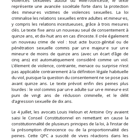
violences sexuelles autour du #MeTooInceste, le texte
représente une avancée sociétale forte dans la protection
des mineur·es victimes de violences sexuelles. La loi
criminalise les relations sexuelles entre adultes et mineur·es,
y compris les relations incestueuses, grâce à trois mesures
clés. Le texte fixe ainsi un nouveau seuil de consentement à
quinze ans, et dix-huit ans en cas d’inceste. Il crée également
un nouveau crime de viol : tout acte bucco-génital ou de
pénétration sexuelle commis par un·e majeur·e sur un·e
mineur·e de moins de quinze ans (avec un écart d’âge de
cinq ans) est automatiquement considéré comme un viol.
L’élement de violence, contrainte, menace ou surprise n’est
pas applicable contrairement à la définition légale habituelle
du viol, puisque la question du consentement ne se pose pas
avant quinze ans. Le texte prévoit enfin des peines plus
lourdes : le viol commis par un·e adulte sur un·e mineur·e est
puni de vingt ans de réclusion criminelle, et le délit
d’agression sexuelle de dix ans.
Le 4 juillet, les avocats Louis Heloun et Antoine Ory avaient
saisi le Conseil Constitutionnel en remettant en cause la
constitutionnalité de plusieurs principes de la loi, à l’instar de
la présomption d’innocence ou de la proportionnalité des
peines. Cette QPC a suscité de vives réactions dans les