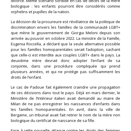
divorce. Même scénario sordide en cas de décès de la mère
biologique : les enfants pourront être considérés comme
orphelins et pupilles de la nation.
La décision de la procureure est révélatrice de la politique de
discrimination envers les familles de la communauté LGBT+
que mène le gouvernement de Giorgia Meloni depuis son
arrivée au pouvoir en octobre 2022. La ministre de la Famille,
Eugenia Roccella, a déclaré que la seule alternative possible
pour les familles homoparentales serait l’adoption, sachant
que celle-ci est interdite aux couples LGBT+ dans le pays. La
deuxième mère devrait donc adopter l’enfant de sa
conjointe, dans une procédure compliquée qui prend
plusieurs années, et qui ne protège pas suffisamment les
droits de l’enfant.
Le cas de Padoue fait également craindre une propagation
de ces décisions dans tout le pays. Déjà en mars dernier, le
Ministère de l’Intérieur italien avait demandé au maire de
Milan de ne pas enregistrer les naissances d’enfants dans
les familles homoparentales. En avril, dans la ville de
Bergame, un tribunal avait fait retirer le nom de la mère non
biologique du certificat de naissance de sa fille.
Face à cette nouvelle attaque contre les droits des femmes