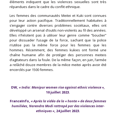
éléments indiquent que les violences sexuelles sont très
répandues dans le cadre du conflit ethnique.
Les femmes des communautés Meitei et Kuki sont connues
pour leur action pacifique. Traditionnellement habituées à
s’engager contre diverses problèmes sociétaux, elles ont
développé un arsenal d’outils non-violents au fil des années.
Elles n’hésitent pas à utiliser leur genre comme “bouclier”
pour dissuader l’usage de la force, sachant que la police
n’utilise pas la même force pour les femmes que les
hommes. Récemment, des femmes kukies ont formé une
chaîne humaine afin de protéger des personnes meiteis
d’agitateurs dans la foule. De la même façon, en juin, l’armée
a relâché douze membres de la milice meitei après avoir été
encerclés par 1500 femmes.
DW
,
« India: Manipur women rise against ethnic violence »
,
10 juillet 2023.
FranceInfo,
« Après la vidéo de la « honte » de deux femmes
humiliées, Narendra Modi rattrapé par des violences inter-
ethniques »
, 24 juillet 2023.