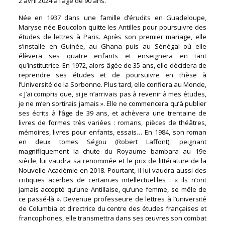
2 avril 2024 à l’âge de 90 ans.
Née en 1937 dans une famille d’érudits en Guadeloupe,
Maryse née Boucolon quitte les Antilles pour poursuivre des
études de lettres à Paris. Après son premier mariage, elle
s’installe en Guinée, au Ghana puis au Sénégal où elle
élèvera ses quatre enfants et enseignera en tant
qu’institutrice. En 1972, alors âgée de 35 ans, elle décidera de
reprendre ses études et de poursuivre en thèse à
l’Université de la Sorbonne. Plus tard, elle confiera au Monde,
« J’ai compris que, si je n’arrivais pas à revenir à mes études,
je ne m’en sortirais jamais ». Elle ne commencera qu’à publier
ses écrits à l’âge de 39 ans, et achèvera une trentaine de
livres de formes très variées : romans, pièces de théâtres,
mémoires, livres pour enfants, essais… En 1984, son roman
en deux tomes Ségou (Robert Laffont), peignant
magnifiquement la chute du Royaume bambara au 19e
siècle, lui vaudra sa renommée et le prix de littérature de la
Nouvelle Académie en 2018. Pourtant, il lui vaudra aussi des
critiques acerbes de certain.es intellectuel.les : « ils n’ont
jamais accepté qu’une Antillaise, qu’une femme, se mêle de
ce passé-là ». Devenue professeure de lettres à l’université
de Columbia et directrice du centre des études françaises et
francophones, elle transmettra dans ses œuvres son combat