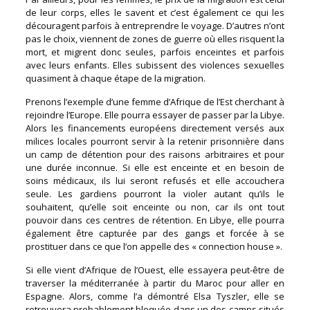
de leur corps, elles le savent et c’est également ce qui les
découragent parfois à entreprendre le voyage. D’autres n’ont
pas le choix, viennent de zones de guerre où elles risquent la
mort, et migrent donc seules, parfois enceintes et parfois
avec leurs enfants. Elles subissent des violences sexuelles
quasiment à chaque étape de la migration.
Prenons l’exemple d’une femme d’Afrique de l’Est cherchant à
rejoindre l’Europe. Elle pourra essayer de passer par la Libye.
Alors les financements européens directement versés aux
milices locales pourront servir à la retenir prisonnière dans
un camp de détention pour des raisons arbitraires et pour
une durée inconnue. Si elle est enceinte et en besoin de
soins médicaux, ils lui seront refusés et elle accouchera
seule. Les gardiens pourront la violer autant qu’ils le
souhaitent, qu’elle soit enceinte ou non, car ils ont tout
pouvoir dans ces centres de rétention. En Libye, elle pourra
également être capturée par des gangs et forcée à se
prostituer dans ce que l’on appelle des « connection house ».
Si elle vient d’Afrique de l’Ouest, elle essayera peut-être de
traverser la méditerranée à partir du Maroc pour aller en
Espagne. Alors, comme l’a démontré Elsa Tyszler, elle se
retrouvera probablement bloquée dans un des camps situés