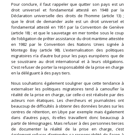
Pour conclure, il faut rappeler que quitter son pays est un
droit universel et fondamental attesté en 1948 par la
Déclaration universelle des droits de l’homme (article 13) ;
que le droit de demander asile est un droit universel et
fondamental attesté en 1951 par la Convention de Genève
(article 18) ; et que le sauvetage en mer tombe sous le coup
de l’obligation de prêter assistance du droit maritime attestée
en 1982 par le Convention des Nations Unies signée à
Montego Bay (article 98). L’externalisation des politiques
migratoires n’a d’autre but pour les pays européens que de
se soustraire au droit international et à leurs obligations.
C’est refuser de porter la responsabilité de la prise en charge
en la déléguant à des pays tiers.
Nous souhaitons également souligner que cette tendance à
externaliser les politiques migratoires tend à camoufler la
réalité de la prise en charge, car celle-ci est réalisée par des
acteurs non étatiques. Les chercheurs et journalistes ont
beaucoup de difficultés à obtenir des données brutes sur les
centres de rétention, en Libye par exemple mais également
dans d’autres pays, ils·elles travaillent donc beaucoup à
partir de témoignages. Mais refuser à des personnes tierces
de documenter la réalité de la prise en charge, c’est
également refuser d’entendre sa responsabilité de façon à