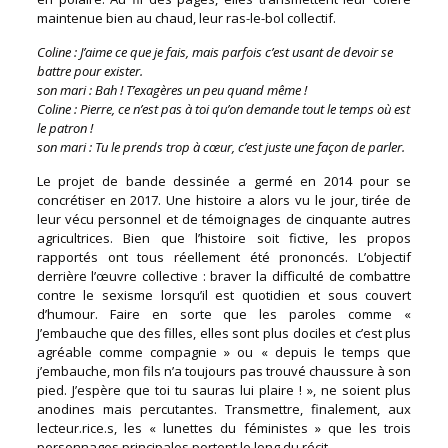
maintenue bien au chaud, leur ras-le-bol collectif.
Coline : J’aime ce que je fais, mais parfois c’est usant de devoir se
battre pour exister.
son mari : Bah ! T’exagères un peu quand même !
Coline : Pierre, ce n’est pas à toi qu’on demande tout le temps où est
le patron !
son mari : Tu le prends trop à cœur, c’est juste une façon de parler.
Le projet de bande dessinée a germé en 2014 pour se
concrétiser en 2017. Une histoire a alors vu le jour, tirée de
leur vécu personnel et de témoignages de cinquante autres
agricultrices. Bien que l’histoire soit fictive, les propos
rapportés ont tous réellement été prononcés. L’objectif
derrière l’œuvre collective : braver la difficulté de combattre
contre le sexisme lorsqu’il est quotidien et sous couvert
d’humour. Faire en sorte que les paroles comme «
J’embauche que des filles, elles sont plus dociles et c’est plus
agréable comme compagnie » ou « depuis le temps que
j’embauche, mon fils n’a toujours pas trouvé chaussure à son
pied. J’espère que toi tu sauras lui plaire ! », ne soient plus
anodines mais percutantes. Transmettre, finalement, aux
lecteur.rice.s, les « lunettes du féministes » que les trois
personnages principales portent le long du récit.