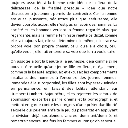
toujours associée à la femme cette idée de la fleur, de la
délicatesse, de la fragilité presque – idée que notre
discussion a justement permis de contredire. Car la femme
est aussi puissante, séductrice plus que séduisante, elle
devient parole, action, elle n’est pas un avoir des hommes. La
société et les hommes veulent la femme regardé plus que
regardante, mais la femme féministe rejette ce dictat, comme
elle l’a toujours fait, elle se détermine elle-même, elle trace sa
propre voie, son propre chemin, celui qu’elle a choisi, celui
qu’elle veut –, elle fait entendre sa voix que l’on a voulu taire.
On associe à tort la beauté à la jeunesse, déjà comme si ne
pouvait être belle qu’une jeune fille en fleur, et également,
comme si la beauté expliquait et excusait les comportements
insultants des hommes à l’encontre des jeunes femmes.
Ramenées à leur corporalité, les filles sont hypersexualisées
en permanence, en faisant des Lolitas attendant leur
Humbert Humbert. Aujourd’hui, elles rejettent les idéaux de
soumission exacerbés par le cinéma et la pornographie, et
mettent en garde contre les dangers d’une prétendue liberté
sexuelle qui jouerait enfaite le jeu du patriarcat en appuyant
la division déjà socialement ancrée dominant/dominé, et
remettrait encore une fois les femmes au rang d’objet sexuel.