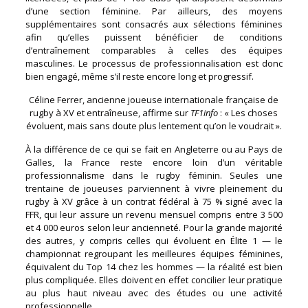
d’une section féminine. Par ailleurs, des moyens
supplémentaires sont consacrés aux sélections féminines
afin qu’elles puissent bénéficier de conditions
d’entraînement comparables à celles des équipes
masculines. Le processus de professionnalisation est donc
bien engagé, même s’il reste encore long et progressif.
Céline Ferrer, ancienne joueuse internationale française de
rugby à XV et entraîneuse, affirme sur
TF1info
: « Les choses
évoluent, mais sans doute plus lentement qu’on le voudrait ».
À la différence de ce qui se fait en Angleterre ou au Pays de
Galles, la France reste encore loin d’un véritable
professionnalisme dans le rugby féminin. Seules une
trentaine de joueuses parviennent à vivre pleinement du
rugby à XV grâce à un contrat fédéral à 75 % signé avec la
FFR, qui leur assure un revenu mensuel compris entre 3 500
et 4 000 euros selon leur ancienneté. Pour la grande majorité
des autres, y compris celles qui évoluent en Élite 1 — le
championnat regroupant les meilleures équipes féminines,
équivalent du Top 14 chez les hommes — la réalité est bien
plus compliquée. Elles doivent en effet concilier leur pratique
au plus haut niveau avec des études ou une activité
professionnelle.