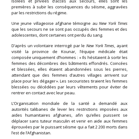
Isolées et privées d’accès aux secours, elles sont les
premières à subir les conséquences du séisme, aggravées
par les restrictions du régime.
Une jeune villageoise afghane témoigne au
New York Times
que les secours ne se sont pas occupés des femmes et des
adolescentes, dont certaines ont perdu du sang.
D’après un volontaire interrogé par le
New York Times
, ayant
visité la province de Kounar, l’équipe médicale était
composée uniquement d’hommes : « Ils hésitaient à sortir les
femmes des décombres des bâtiments effondrés. Coincées
et blessées, elles étaient abandonnées sous les pierres,
attendant que des femmes d’autres villages arrivent sur
place pour les dégager ». Les secouristes tiraient les femmes
blessées ou décédées par leurs vêtements pour éviter de
rentrer en contact avec leur peau.
L’Organisation mondiale de la santé a demandé aux
autorités talibanes de lever les restrictions imposées aux
aides humanitaires afghanes, afin qu’elles puissent se
déplacer sans tuteur masculin et venir en aide aux femmes
éprouvées par le puissant séisme qui a fait 2 200 morts dans
l’est de l’Afghanistan.