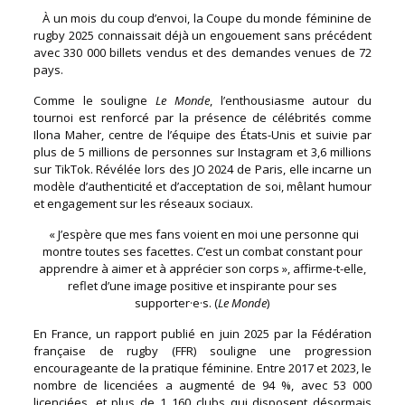
À un mois du coup d’envoi, la Coupe du monde féminine de
rugby 2025 connaissait déjà un engouement sans précédent
avec 330 000 billets vendus et des demandes venues de 72
pays.
Comme le souligne
Le Monde
, l’enthousiasme autour du
tournoi est renforcé par la présence de célébrités comme
Ilona Maher, centre de l’équipe des États-Unis et suivie par
plus de 5 millions de personnes sur Instagram et 3,6 millions
sur TikTok. Révélée lors des JO 2024 de Paris, elle incarne un
modèle d’authenticité et d’acceptation de soi, mêlant humour
et engagement sur les réseaux sociaux.
« J’espère que mes fans voient en moi une personne qui
montre toutes ses facettes. C’est un combat constant pour
apprendre à aimer et à apprécier son corps », affirme-t-elle,
reflet d’une image positive et inspirante pour ses
supporter·e·s. (
Le Monde
)
En France, un rapport publié en juin 2025 par la Fédération
française de rugby (FFR) souligne une progression
encourageante de la pratique féminine. Entre 2017 et 2023, le
nombre de licenciées a augmenté de 94 %, avec 53 000
licenciées, et plus de 1 160 clubs qui disposent désormais