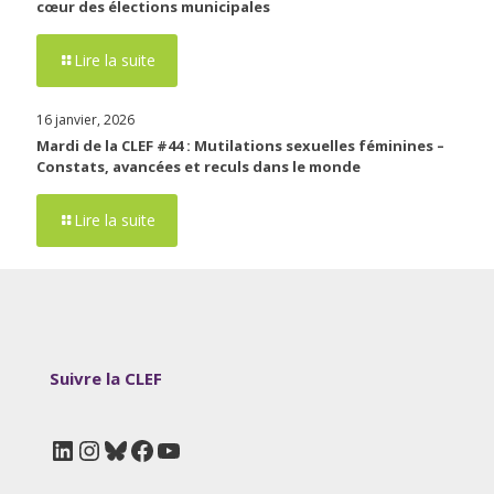
cœur des élections municipales
Lire la suite
16 janvier, 2026
Mardi de la CLEF #44 : Mutilations sexuelles féminines –
Constats, avancées et reculs dans le monde
Lire la suite
Suivre la CLEF
LinkedIn
Instagram
Bluesky
Facebook
YouTube