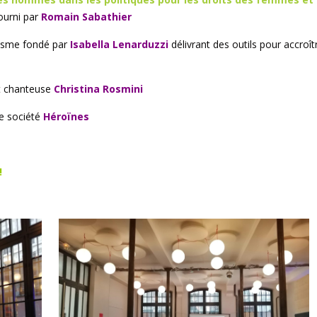
fourni par
Romain Sabathier
isme fondé par
Isabella Lenarduzzi
délivrant des outils pour accroî
t chanteuse
Christina Rosmini
de société
Héroïnes
!