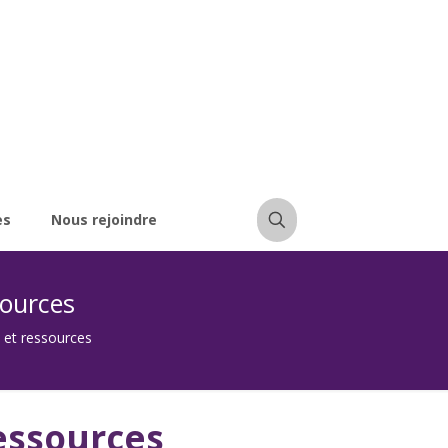
es
Nous rejoindre
sources
 et ressources
ressources