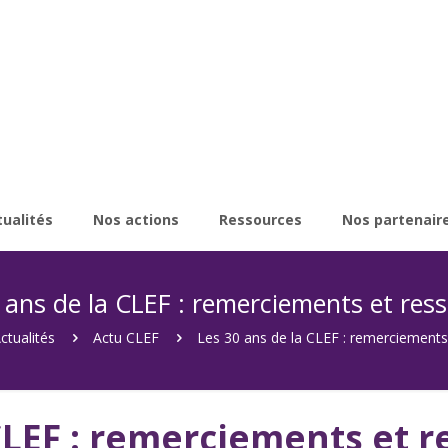
tualités
Nos actions
Ressources
Nos partenair
 ans de la CLEF : remerciements et res
ctualités
Actu CLEF
Les 30 ans de la CLEF : remerciements
 CLEF : remerciements et 