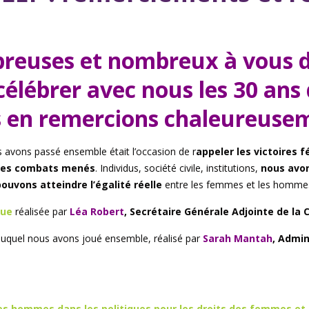
reuses et nombreux à vous dé
élébrer avec nous les 30 ans 
 en remercions chaleureuse
us avons passé ensemble était l’occasion de r
appeler les victoires 
 des combats menés
. Individus, société civile, institutions,
nous avon
uvons atteindre l’égalité réelle
entre les femmes et les homme
que
réalisée par
Léa Robert
, Secrétaire Générale Adjointe de la 
uquel nous avons joué ensemble, réalisé par
Sarah Mantah
, Admin
des hommes dans les politiques pour les droits des femmes et 