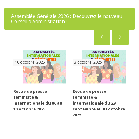
Assemblée Générale 2026 : Découvrez le nouveau
Conseil d'Administration !
10 octobre, 2025
3 octobre, 2025
26
SE
Revue de presse
Revue de presse
Rev
féministe &
féministe &
fém
e
internationale du 06 au
internationale du 29
int
10 octobre 2025
septembre au 03 octobre
26 
2025