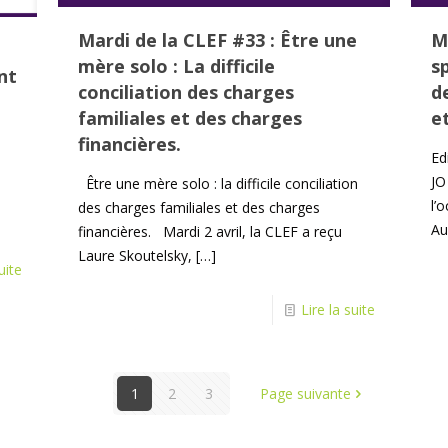
Mardi de la CLEF #33 : Être une
M
mère solo : La difficile
s
nt
conciliation des charges
d
familiales et des charges
et
financières.
Ed
JO
Être une mère solo : la difficile conciliation
l’
des charges familiales et des charges
Au
financières. Mardi 2 avril, la CLEF a reçu
Laure Skoutelsky,
[…]
uite
Lire la suite
1
2
3
Page suivante