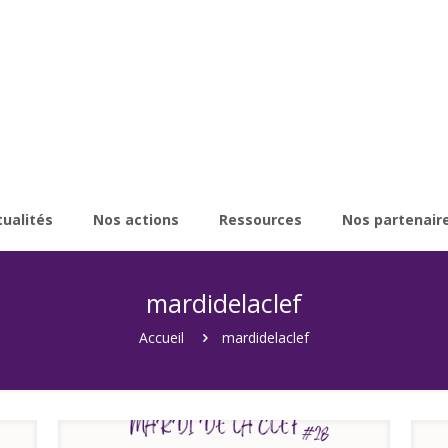
tualités
Nos actions
Ressources
Nos partenair
mardidelaclef
Accueil
mardidelaclef