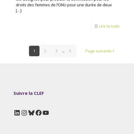
droits des femmes de l’ONU pour une durée de deux
[…]
Lire la suite
1
2
3
...
5
Page suivante
Suivre la CLEF
LinkedIn
Instagram
Bluesky
Facebook
YouTube