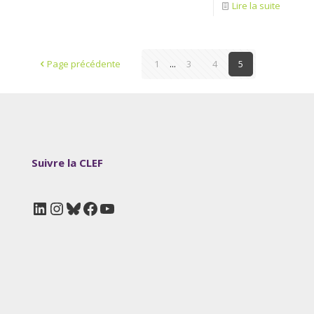
Lire la suite
Page précédente
1
...
3
4
5
Suivre la CLEF
LinkedIn
Instagram
Bluesky
Facebook
YouTube