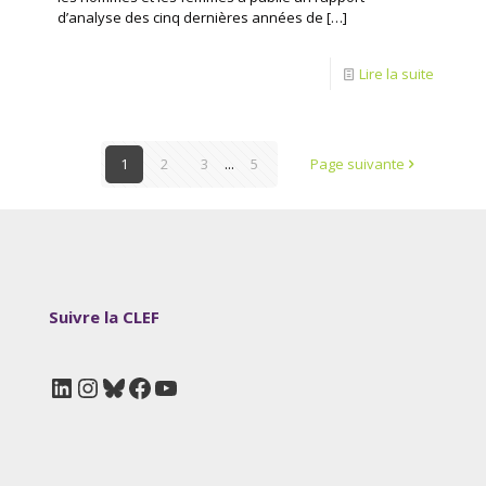
d’analyse des cinq dernières années de
[…]
Lire la suite
1
2
3
...
5
Page suivante
Suivre la CLEF
LinkedIn
Instagram
Bluesky
Facebook
YouTube