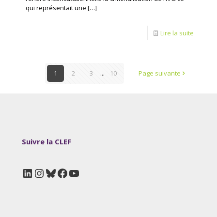
qui représentait une
[…]
Lire la suite
1
2
3
...
10
Page suivante
Suivre la CLEF
LinkedIn
Instagram
Bluesky
Facebook
YouTube