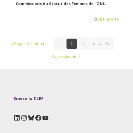
Commissions du Statut des Femmes de l’ONU
Lire la suite
Page précédente
1
2
3
4
...
54
Page suivante
Suivre la CLEF
LinkedIn
Instagram
Bluesky
Facebook
YouTube