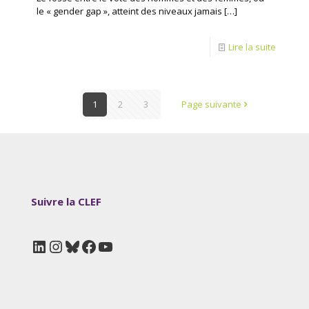
le « gender gap », atteint des niveaux jamais
[…]
Lire la suite
1
2
3
Page suivante
Suivre la CLEF
LinkedIn
Instagram
Bluesky
Facebook
YouTube