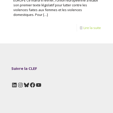
EUROPE Ce mardi 6 février, l’Union européenne a établi
son premier texte législatif pour lutter contre les
violences faites aux femmes et les violences
domestiques. Pour
[…]
Lire la suite
Suivre la CLEF
LinkedIn
Instagram
Bluesky
Facebook
YouTube