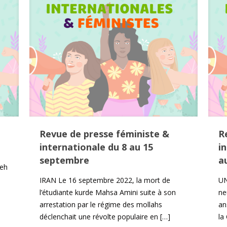
Revue de presse féministe &
R
internationale du 8 au 15
i
septembre
a
heh
s
IRAN Le 16 septembre 2022, la mort de
UN
l’étudiante kurde Mahsa Amini suite à son
ne
arrestation par le régime des mollahs
an
déclenchait une révolte populaire en
[…]
la