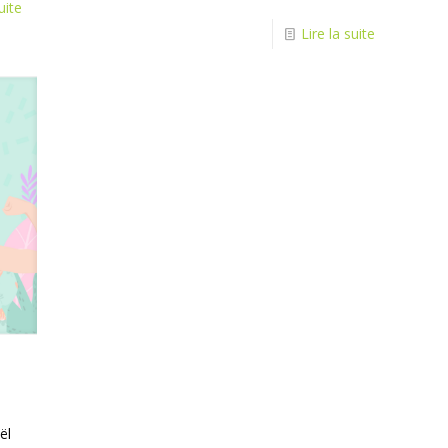
uite
Lire la suite
ël