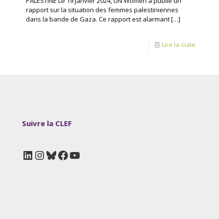
PALESTINE Le 19 janvier 2024, UN Women a publié un
rapport sur la situation des femmes palestiniennes
dans la bande de Gaza. Ce rapport est alarmant
[…]
Lire la suite
Suivre la CLEF
LinkedIn
Instagram
Bluesky
Facebook
YouTube