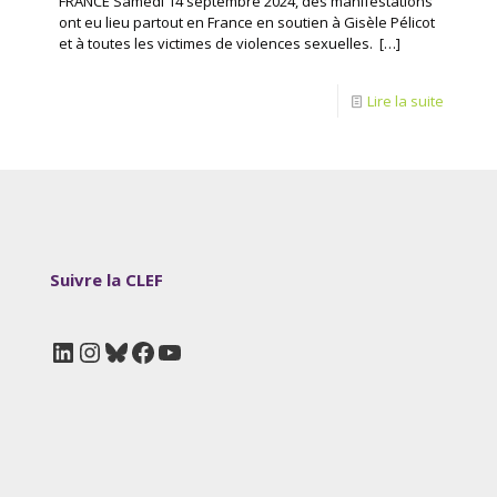
FRANCE Samedi 14 septembre 2024, des manifestations
ont eu lieu partout en France en soutien à Gisèle Pélicot
et à toutes les victimes de violences sexuelles.
[…]
Lire la suite
Suivre la CLEF
LinkedIn
Instagram
Bluesky
Facebook
YouTube