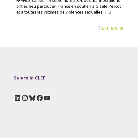
FRANCE Samedi 14 septembre 2024, des manifestations
ont eu lieu partout en France en soutien à Gisèle Pélicot
et à toutes les victimes de violences sexuelles.
[…]
Lire la suite
Suivre la CLEF
LinkedIn
Instagram
Bluesky
Facebook
YouTube