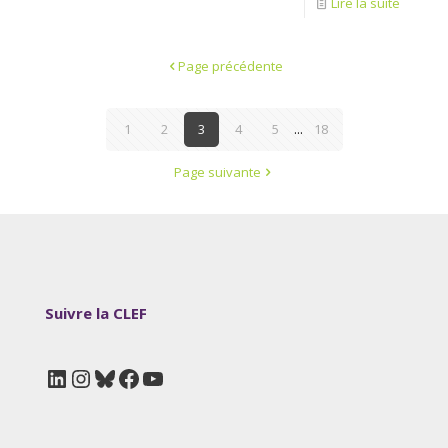
Lire la suite
Page précédente
1
2
3
4
5
...
18
Page suivante
Suivre la CLEF
LinkedIn
Instagram
Bluesky
Facebook
YouTube