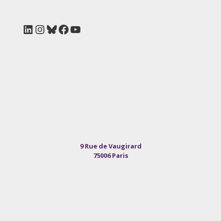
LinkedIn
Instagram
Bluesky
Facebook
YouTube
9 Rue de Vaugirard
75006 Paris