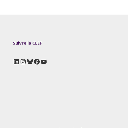
Suivre la CLEF
LinkedIn
Instagram
Bluesky
Facebook
YouTube