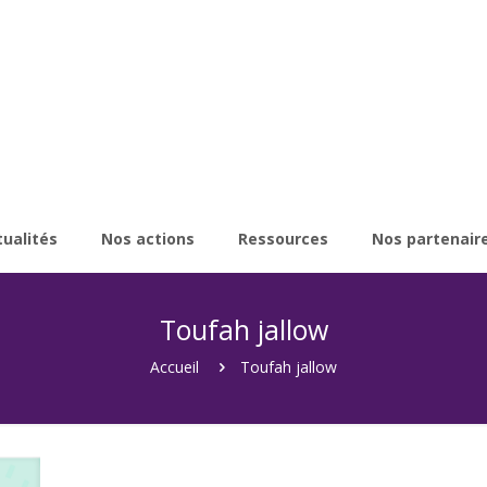
tualités
Nos actions
Ressources
Nos partenair
Toufah jallow
Accueil
Toufah jallow