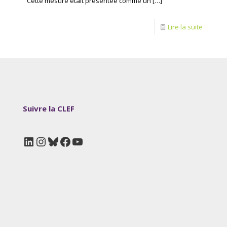
Cette mesure était présentée comme un
[…]
Lire la suite
Suivre la CLEF
LinkedIn
Instagram
Bluesky
Facebook
YouTube