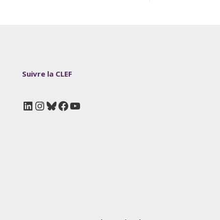
Suivre la CLEF
LinkedIn
Instagram
Bluesky
Facebook
YouTube