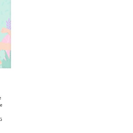
e
me
VG