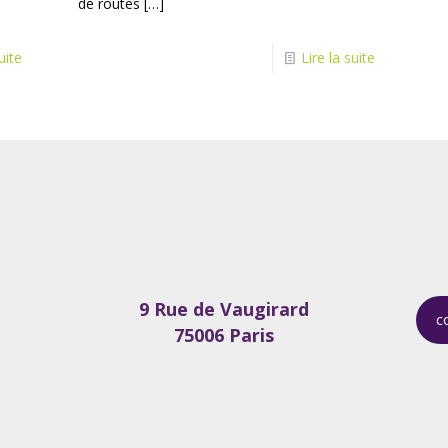
de routes
[…]
uite
Lire la suite
9 Rue de Vaugirard
c
75006 Paris