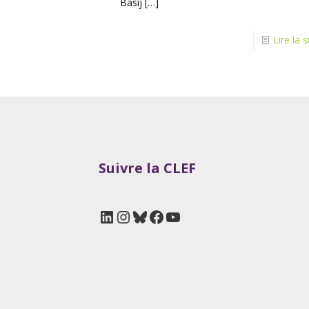
Basij
[…]
Lire la s
Suivre la CLEF
LinkedIn
Instagram
Bluesky
Facebook
YouTube