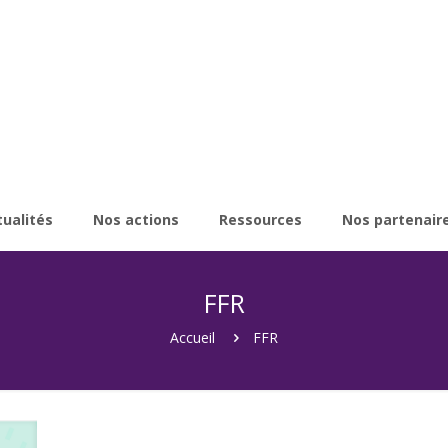
tualités
Nos actions
Ressources
Nos partenair
FFR
Accueil
FFR