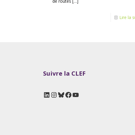
de routes
[…]
Lire la s
Suivre la CLEF
LinkedIn
Instagram
Bluesky
Facebook
YouTube