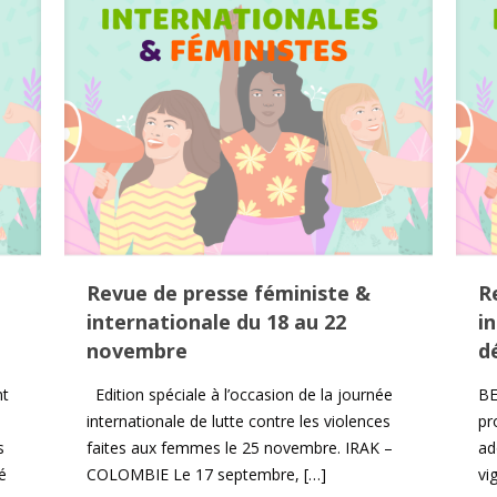
Revue de presse féministe &
R
internationale du 18 au 22
i
novembre
d
t
Edition spéciale à l’occasion de la journée
BE
s
internationale de lutte contre les violences
pr
s
faites aux femmes le 25 novembre. IRAK –
ad
é
COLOMBIE Le 17 septembre,
[…]
vi