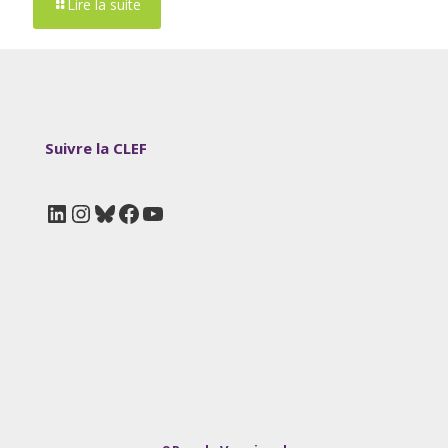
Lire la suite
Suivre la CLEF
LinkedIn
Instagram
Bluesky
Facebook
YouTube