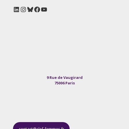
LinkedIn
Instagram
Bluesky
Facebook
YouTube
9 Rue de Vaugirard
75006 Paris
contact@clef-femmes.fr