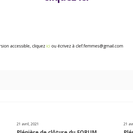
sion accessible, cliquez
ici
ou écrivez à clef.femmes@gmail.com
21 avril, 2021
21 av
Plénière de clôture du FORUM
Plé