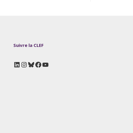
Suivre la CLEF
LinkedIn
Instagram
Bluesky
Facebook
YouTube