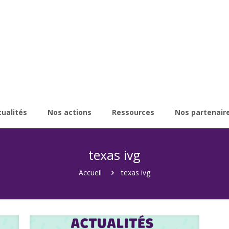
tualités
Nos actions
Ressources
Nos partenair
texas ivg
Accueil
texas ivg