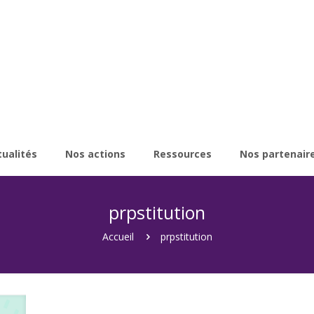
tualités
Nos actions
Ressources
Nos partenair
prpstitution
Accueil
prpstitution