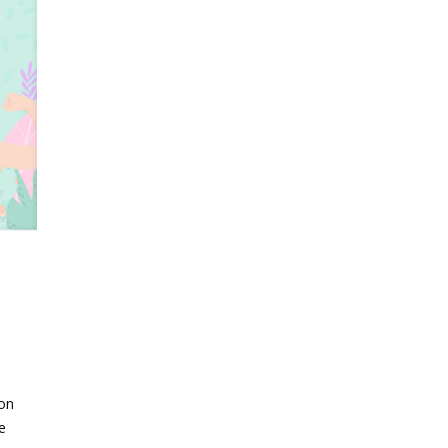
ion
e