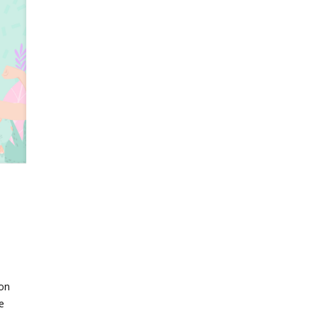
ion
e