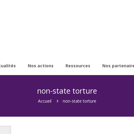
tualités
Nos actions
Ressources
Nos partenair
non-state torture
Accueil
non-state torture