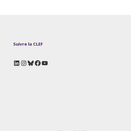
Suivre la CLEF
LinkedIn
Instagram
Bluesky
Facebook
YouTube