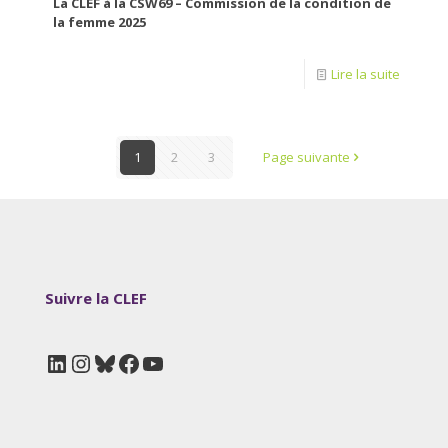
La CLEF à la CSW69 – Commission de la condition de
la femme 2025
Lire la suite
1
2
3
Page suivante
Suivre la CLEF
LinkedIn
Instagram
Bluesky
Facebook
YouTube