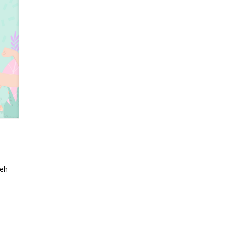
heh
s