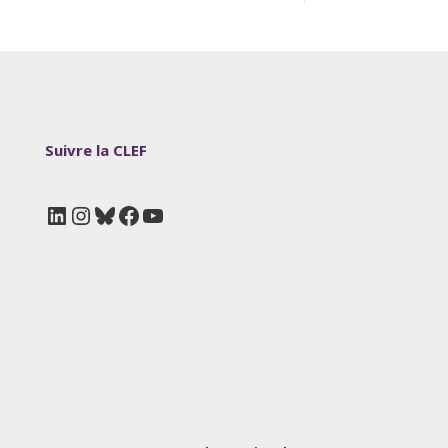
Suivre la CLEF
LinkedIn
Instagram
Bluesky
Facebook
YouTube