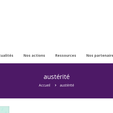
tualités
Nos actions
Ressources
Nos partenair
austérité
Accueil
austérité