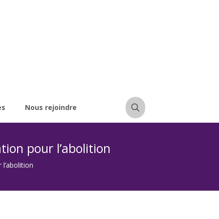
es
Nous rejoindre
ation pour l’abolition
 l’abolition