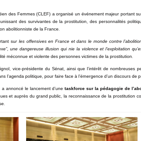
en des Femmes (CLEF) a organisé un événement majeur portant sur la 
unissant des survivantes de la prostitution, des personnalités politiq
on abolitionniste de la France.
rtant su
r les offensives en France et dans le monde contre l’abolition 
xe”, une dangereuse illusion qui nie la violence et l’exploitation qu’es
alité méconnue et violente des personnes victimes de la prostitution.
nol, vice-présidente du Sénat, ainsi que l’intérêt de nombreuses per
ns l’agenda politique, pour faire face à l’émergence d’un discours de p
EF a annoncé le lancement d’une
taskforce sur la pédagogie de l’abo
ques et auprès du grand public, la reconnaissance de la prostitution
se.