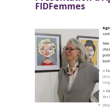
FIDFemmes
Agn
cont
Née 
chez
port
bonh
« F
réco
coup
« S
des 
(dis