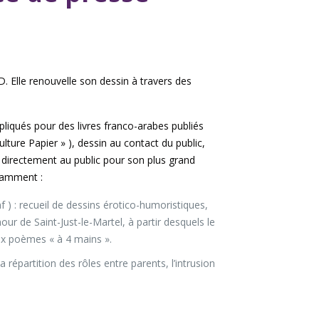
D. Elle renouvelle son dessin à travers des
pliqués pour des livres franco-arabes publiés
lture Papier » ), dessin au contact du public,
t directement au public pour son plus grand
otamment :
 ) : recueil de dessins érotico-humoristiques,
r de Saint-Just-le-Martel, à partir desquels le
ux poèmes « à 4 mains ».
épartition des rôles entre parents, l’intrusion