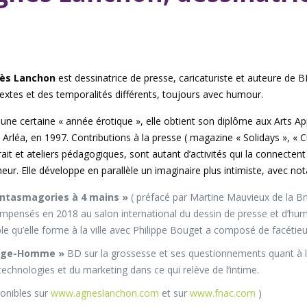
ès Lanchon
est dessinatrice de presse, caricaturiste et auteure de B
extes et des temporalités différents, toujours avec humour.
une certaine « année érotique », elle obtient son diplôme aux Arts Ap
 Arléa, en 1997. Contributions à la presse ( magazine « Solidays », « Cu
rait et ateliers pédagogiques, sont autant d’activités qui la connecten
eur. Elle développe en parallèle un imaginaire plus intimiste, avec n
antasmagories à 4 mains »
( préfacé par Martine Mauvieux de la Bnf
mpensés en 2018 au salon international du dessin de presse et d’humou
le qu’elle forme à la ville avec Philippe Bouget a composé de facétie
age-Homme »
BD sur la grossesse et ses questionnements quant à la r
technologies et du marketing dans ce qui relève de l’intime.
ponibles sur
www.agneslanchon.com
et sur
www.fnac.com
)