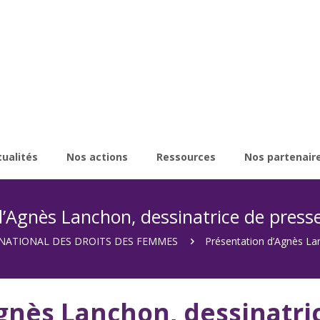
tualités
Nos actions
Ressources
Nos partenair
d’Agnès Lanchon, dessinatrice de pres
NATIONAL DES DROITS DES FEMMES
Présentation d’Agnès La
gnès Lanchon, dessinatric