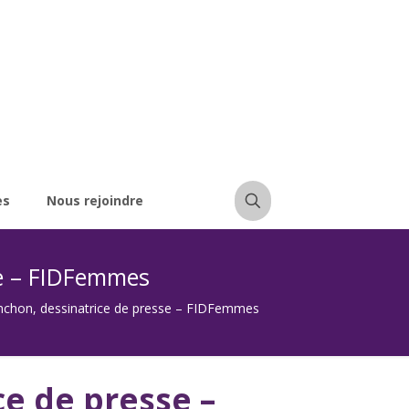
es
Nous rejoindre
se – FIDFemmes
nchon, dessinatrice de presse – FIDFemmes
e de presse –